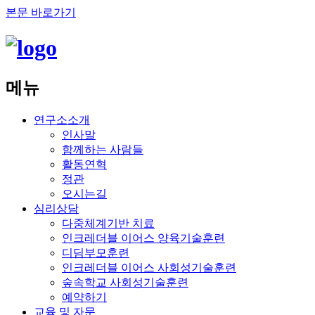
본문 바로가기
메뉴
연구소소개
인사말
함께하는 사람들
활동연혁
정관
오시는길
심리상담
다중체계기반 치료
인크레더블 이어스 양육기술훈련
디딤부모훈련
인크레더블 이어스 사회성기술훈련
숲속학교 사회성기술훈련
예약하기
교육 및 자문